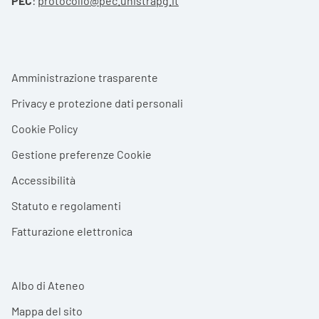
PEC
:
protocollo@pec.unistrapg.it
Footer menu
Amministrazione trasparente
Privacy e protezione dati personali
Cookie Policy
Gestione preferenze Cookie
Accessibilità
Statuto e regolamenti
Fatturazione elettronica
Albo di Ateneo
Mappa del sito