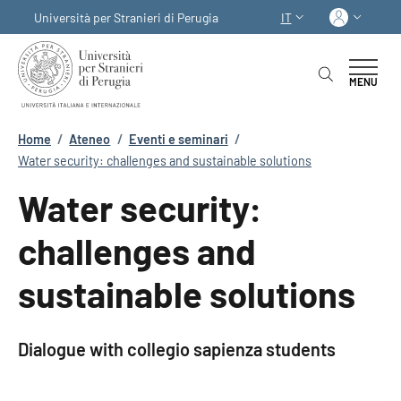
Salta al contenuto principale
Skip to footer content
Acced
Università per Stranieri di Perugia
IT
SELETTORE LINGUA:
MENU
Briciole di pane
Home
/
Ateneo
/
Eventi e seminari
/
Water security: challenges and sustainable solutions
Water security:
challenges and
sustainable solutions
Dialogue with collegio sapienza students