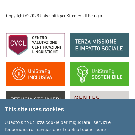
Footer - Copyright
Copyright © 2026 Università per Stranieri di Perugia
Footer - Loghi
This site uses cookies
Questo sito utilizza cookie per migliorare i servizi e
l’esperienza di navigazione. I cookie tecnici sono