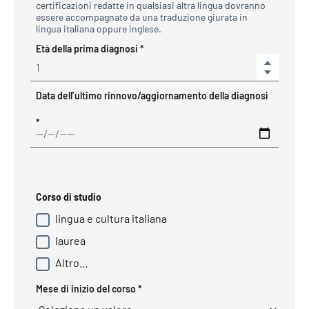
certificazioni redatte in qualsiasi altra lingua dovranno
essere accompagnate da una traduzione giurata in
lingua italiana oppure inglese.
Obbligatorio
Età della prima diagnosi
*
Increase
Decreas
Data dell’ultimo rinnovo/aggiornamento della diagnosi
Obbligatorio
*
Corso di studio
lingua e cultura italiana
laurea
Altro…
Obbligatorio
Mese di inizio del corso
*