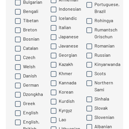
Bulgarian
Portuguese,
Indonesian
Bengali
Brazil
Icelandic
Tibetan
Rohingya
Italian
Breton
Rumantsch
Japanese
Grischun
Bosnian
Javanese
Romanian
Catalan
Georgian
Russian
Czech
Kazakh
Kinyarwanda
Welsh
Khmer
Scots
Danish
Kannada
Northern
German
Sami
Korean
Dzongkha
Sinhala
Kurdish
Greek
Slovak
Kyrgyz
English
Slovenian
Lao
English,
Albanian
British
Lithuanian