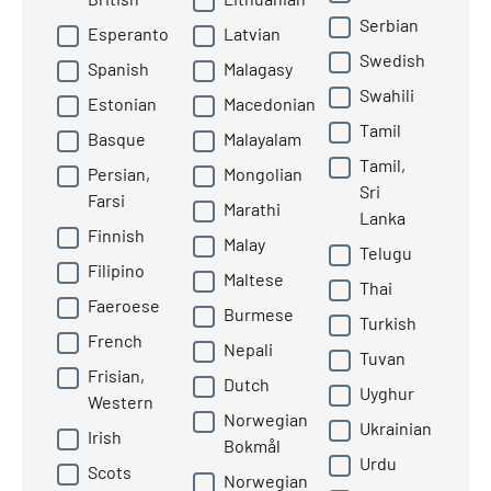
Serbian
Esperanto
Latvian
Swedish
Spanish
Malagasy
Swahili
Estonian
Macedonian
Tamil
Basque
Malayalam
Tamil,
Persian,
Mongolian
Sri
Farsi
Marathi
Lanka
Finnish
Malay
Telugu
Filipino
Maltese
Thai
Faeroese
Burmese
Turkish
French
Nepali
Tuvan
Frisian,
Dutch
Uyghur
Western
Norwegian
Ukrainian
Irish
Bokmål
Urdu
Scots
Norwegian