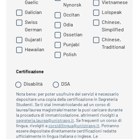
Gaelic
Vietnamese
Nynorsk
Galician
Lolspeak
Occitan
Swiss
Chinese,
Odia
German
Simplified
Ossetian
Gujarati
Chinese,
Punjabi
Traditional
Hawaiian
Polish
Certificazione
Disabiità
DSA
Nota bene: per poter usufruire dei servizi è necessario
depositare una copia della certificazione in Segreteria
Studenti. Se ti stai immatricolando ad un corso di
laurea/laurea magistrale/master la puoi caricare durante
la procedura di immatricolazione, altrimenti rivolgiti a
segreteria.laurea@unistrapg.it
. Se frequenti un corso di
lingua, rivolgiti a
corsidilingua@unistrapg.it
. Potranno
essere depositate direttamente certificazioni redatte
ufficialmente in lingua italiana o inglese. Le