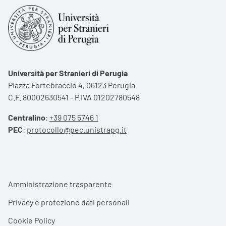
Università per Stranieri di Perugia
Piazza Fortebraccio 4, 06123 Perugia
C.F. 80002630541 - P.IVA 01202780548
Centralino
:
+39 075 5746 1
PEC
:
protocollo@pec.unistrapg.it
Footer menu
Amministrazione trasparente
Privacy e protezione dati personali
Cookie Policy