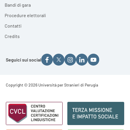
Bandi di gara
Procedure elettorali
Contatti
Credits
Seguici sui social
Footer - Copyright
Copyright © 2026 Università per Stranieri di Perugia
Footer - Loghi