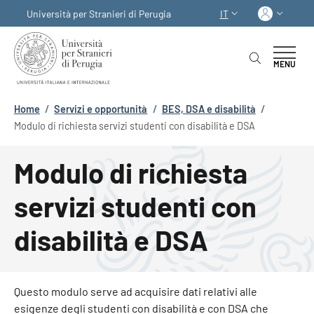
Salta al contenuto principale
Skip to footer content
Acced
Università per Stranieri di Perugia
IT
SELETTORE LINGUA:
MENU
Briciole di pane
Home
/
Servizi e opportunità
/
BES, DSA e disabilità
/
Modulo di richiesta servizi studenti con disabilità e DSA
Modulo di richiesta
servizi studenti con
disabilità e DSA
Questo modulo serve ad acquisire dati relativi alle
esigenze degli studenti con disabilità e con DSA che