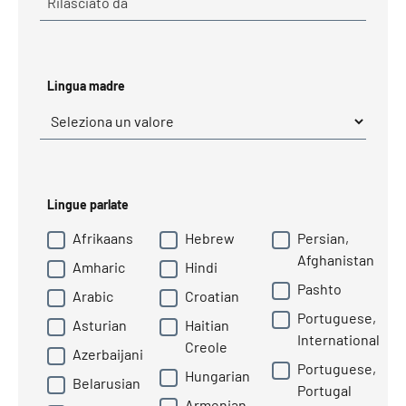
Rilasciato da
Lingua madre
Obbligatorio
Lingua madre
*
Lingue parlate
Afrikaans
Hebrew
Persian,
Afghanistan
Amharic
Hindi
Pashto
Arabic
Croatian
Portuguese,
Asturian
Haitian
International
Creole
Azerbaijani
Portuguese,
Hungarian
Belarusian
Portugal
Armenian