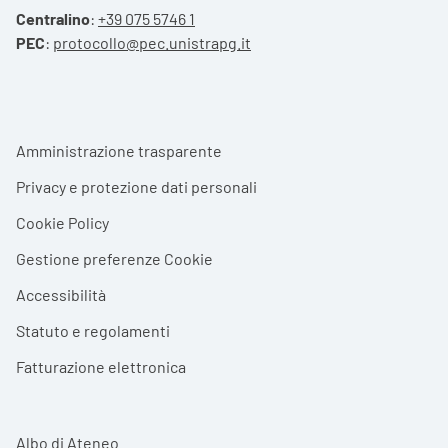
Centralino
:
+39 075 5746 1
PEC
:
protocollo@pec.unistrapg.it
Footer menu
Amministrazione trasparente
Privacy e protezione dati personali
Cookie Policy
Gestione preferenze Cookie
Accessibilità
Statuto e regolamenti
Fatturazione elettronica
Albo di Ateneo