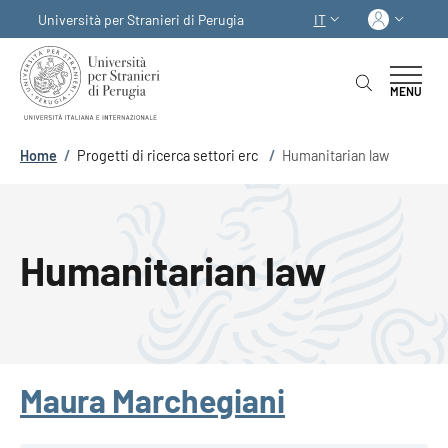
Salta al contenuto principale
Skip to footer content
Acced
Università per Stranieri di Perugia
IT
SELETTORE LINGUA:
MENU
Briciole di pane
Home
/
Progetti di ricerca settori erc
/
Humanitarian law
Humanitarian law
Maura Marchegiani