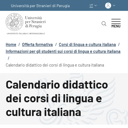
Salta al contenuto principale
Skip to footer content
Acced
Università per Stranieri di Perugia
IT
SELETTORE LINGUA:
MENU
Briciole di pane
Home
/
Offerta formativa
/
Corsi di lingua e cultura italiana
/
Informazioni per gli studenti sui corsi di lingua e cultura italiana
/
Calendario didattico dei corsi di lingua e cultura italiana
Calendario didattico
dei corsi di lingua e
cultura italiana