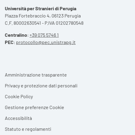
Università per Stranieri di Perugia
Piazza Fortebraccio 4, 06123 Perugia
C.F. 80002630541 - P.IVA 01202780548
Centralino
:
+39 075 5746 1
PEC
:
protocollo@pec.unistrapg.it
Footer menu
Amministrazione trasparente
Privacy e protezione dati personali
Cookie Policy
Gestione preferenze Cookie
Accessibilità
Statuto e regolamenti