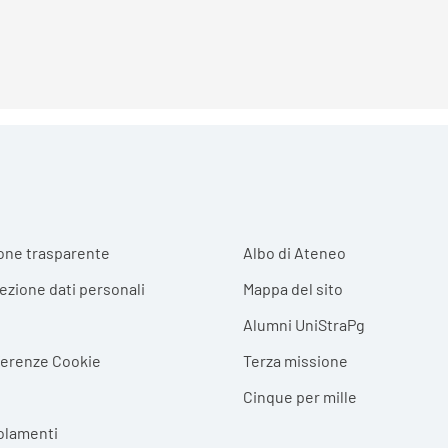
r menu
one trasparente
Albo di Ateneo
tezione dati personali
Mappa del sito
Alumni UniStraPg
ferenze Cookie
Terza missione
Cinque per mille
olamenti