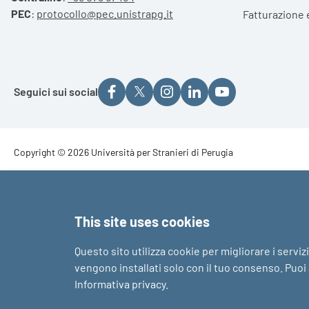
PEC
:
protocollo@pec.unistrapg.it
Fatturazione 
Seguici sui social
Footer - Copyright
Copyright © 2026 Università per Stranieri di Perugia
Footer - Loghi
This site uses cookies
Questo sito utilizza cookie per migliorare i serviz
vengono installati solo con il tuo consenso. Puoi a
Informativa privacy
.