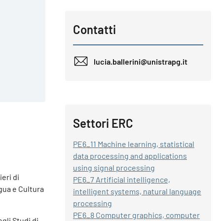
Contatti
lucia.ballerini@unistrapg.it
Settori ERC
PE6_11 Machine learning, statistical
data processing and applications
using signal processing
eri di
PE6_7 Artificial intelligence,
ngua e Cultura
intelligent systems, natural language
processing
PE6_8 Computer graphics, computer
gli Studi di