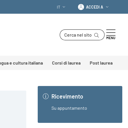
Accedi a
IT
ACCEDI A
SELETTORE LINGUA: CURRENT LANGU
Cerca nel sito
MENU
ingua e cultura italiana
Corsi di laurea
Post laurea
Ricevimento
Su appuntamento