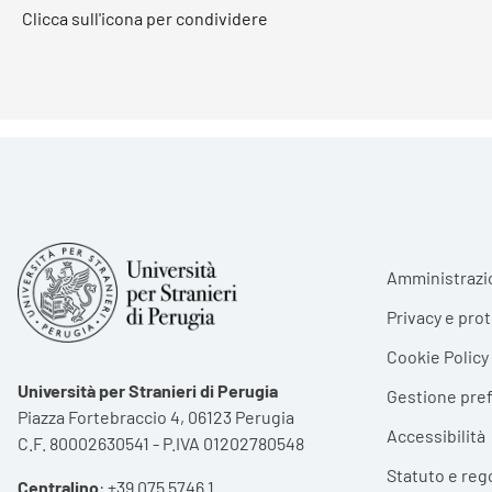
Clicca sull'icona per condividere
Foote
Amministrazi
Privacy e pro
Cookie Policy
Università per Stranieri di Perugia
Gestione pre
Piazza Fortebraccio 4, 06123 Perugia
Accessibilità
C.F. 80002630541 - P.IVA 01202780548
Statuto e reg
Centralino
:
+39 075 5746 1