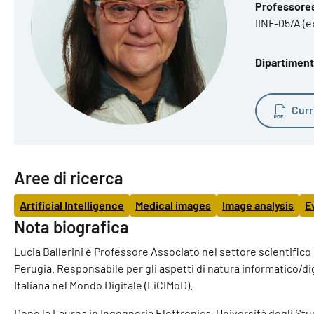
Professoress
IINF-05/A (e
Dipartiment
Curr
Aree di ricerca
Artificial Intelligence
Medical images
Image analysis
E
Nota biografica
Lucia Ballerini è Professore Associato nel settore scientifico 
Perugia. Responsabile per gli aspetti di natura informatico/di
Italiana nel Mondo Digitale (LiCIMoD).
Dopo la Laurea in Ingegneria Elettronica, Università degli Studi