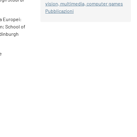
vision, multimedia, computer games
Pubblicazioni
ca Europei:
n; School of
Edinburgh
e