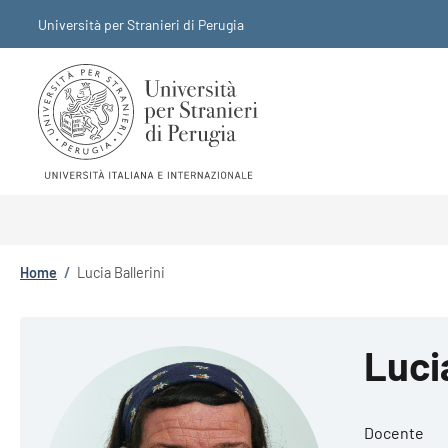
Salta al contenuto principale
Skip to footer content
Università per Stranieri di Perugia
Briciole di pane
Home
/
Lucia Ballerini
Lucia
Docente