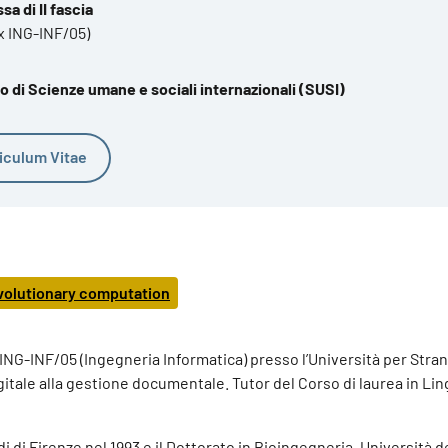
a di II fascia
x ING-INF/05)
o di Scienze umane e sociali internazionali (SUSI)
iculum Vitae
volutionary computation
ING-INF/05 (Ingegneria Informatica) presso l’Università per Strani
gitale alla gestione documentale. Tutor del Corso di laurea in Li
 di Firenze nel 1993 e il Dottorato in Bioingegneria, Università de