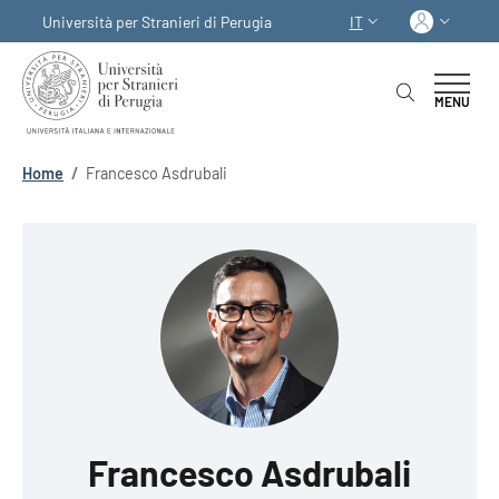
Salta al contenuto principale
Skip to footer content
Acced
Università per Stranieri di Perugia
IT
SELETTORE LINGUA:
MENU
Briciole di pane
Home
/
Francesco Asdrubali
Francesco Asdrubali