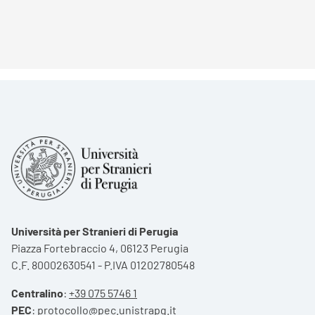
Università per Stranieri di Perugia
Piazza Fortebraccio 4, 06123 Perugia
C.F. 80002630541 - P.IVA 01202780548
Centralino
:
+39 075 5746 1
PEC
:
protocollo@pec.unistrapg.it