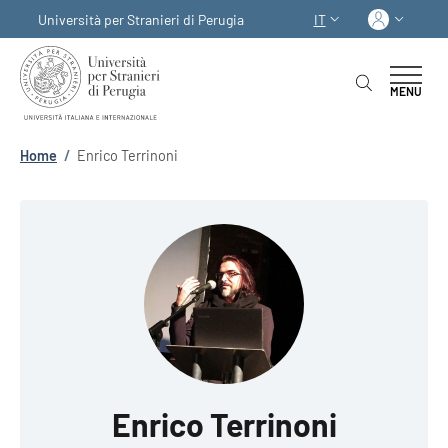
Salta al contenuto principale
Skip to footer content
Acced
Università per Stranieri di Perugia
IT
SELETTORE LINGUA:
MENU
Briciole di pane
Home
/
Enrico Terrinoni
Enrico Terrinoni