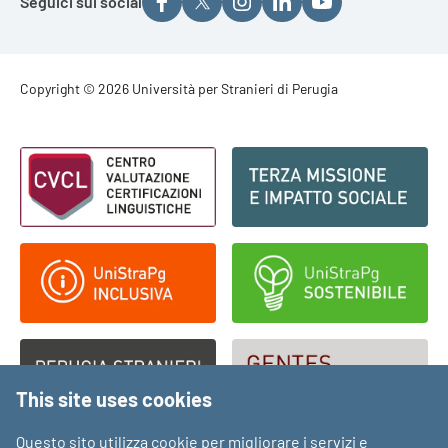
Seguici sui social
Footer - Copyright
Copyright © 2026 Università per Stranieri di Perugia
Footer - Loghi
This site uses cookies
Questo sito utilizza cookie per migliorare i servizi e