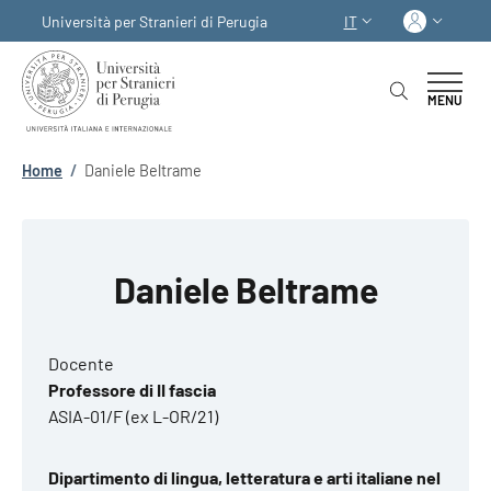
Salta al contenuto principale
Skip to footer content
Acced
Università per Stranieri di Perugia
IT
SELETTORE LINGUA:
MENU
Briciole di pane
Home
/
Daniele Beltrame
Daniele Beltrame
Docente
Professore di II fascia
ASIA-01/F (ex L-OR/21)
Dipartimento di lingua, letteratura e arti italiane nel