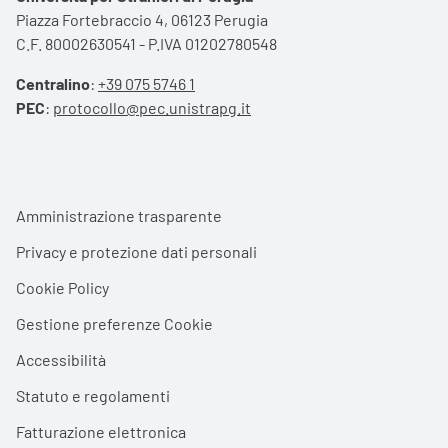
Piazza Fortebraccio 4, 06123 Perugia
C.F. 80002630541 - P.IVA 01202780548
Centralino
:
+39 075 5746 1
PEC
:
protocollo@pec.unistrapg.it
Footer menu
Amministrazione trasparente
Privacy e protezione dati personali
Cookie Policy
Gestione preferenze Cookie
Accessibilità
Statuto e regolamenti
Fatturazione elettronica