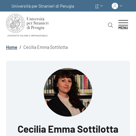
Salta al contenuto principale
Skip to footer content
Acced
Università per Stranieri di Perugia
IT
SELETTORE LINGUA:
MENU
Briciole di pane
Home
/
Cecilia Emma Sottilotta
Cecilia Emma Sottilotta