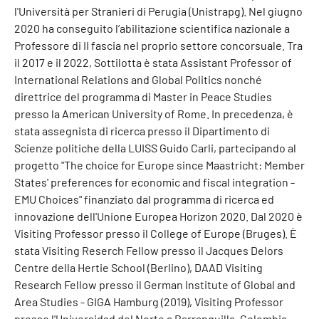
l'Università per Stranieri di Perugia (Unistrapg). Nel giugno
2020 ha conseguito l’abilitazione scientifica nazionale a
Professore di II fascia nel proprio settore concorsuale. Tra
il 2017 e il 2022, Sottilotta è stata Assistant Professor of
International Relations and Global Politics nonché
direttrice del programma di Master in Peace Studies
presso la American University of Rome. In precedenza, è
stata assegnista di ricerca presso il Dipartimento di
Scienze politiche della LUISS Guido Carli, partecipando al
progetto "The choice for Europe since Maastricht: Member
States' preferences for economic and fiscal integration -
EMU Choices" finanziato dal programma di ricerca ed
innovazione dell'Unione Europea Horizon 2020. Dal 2020 è
Visiting Professor presso il College of Europe (Bruges). È
stata Visiting Reserch Fellow presso il Jacques Delors
Centre della Hertie School (Berlino), DAAD Visiting
Research Fellow presso il German Institute of Global and
Area Studies - GIGA Hamburg (2019), Visiting Professor
presso l'Universidad del Norte a Barranquilla, Colombia