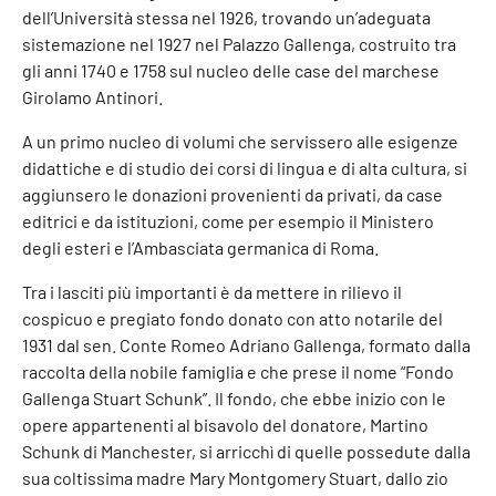
dell’Università stessa nel 1926, trovando un’adeguata
sistemazione nel 1927 nel Palazzo Gallenga, costruito tra
gli anni 1740 e 1758 sul nucleo delle case del marchese
Girolamo Antinori.
A un primo nucleo di volumi che servissero alle esigenze
didattiche e di studio dei corsi di lingua e di alta cultura, si
aggiunsero le donazioni provenienti da privati, da case
editrici e da istituzioni, come per esempio il Ministero
degli esteri e l’Ambasciata germanica di Roma.
Tra i lasciti più importanti è da mettere in rilievo il
cospicuo e pregiato fondo donato con atto notarile del
1931 dal sen. Conte Romeo Adriano Gallenga, formato dalla
raccolta della nobile famiglia e che prese il nome “Fondo
Gallenga Stuart Schunk”. Il fondo, che ebbe inizio con le
opere appartenenti al bisavolo del donatore, Martino
Schunk di Manchester, si arricchì di quelle possedute dalla
sua coltissima madre Mary Montgomery Stuart, dallo zio