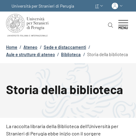
Salta al contenuto principale
Skip to footer content
Acced
Università per Stranieri di Perugia
IT
SELETTORE LINGUA:
MENU
Briciole di pane
Home
/
Ateneo
/
Sede e distaccamenti
/
Aule e strutture di ateneo
/
Biblioteca
/
Storia della biblioteca
Storia della biblioteca
La raccolta libraria della Biblioteca dell’Università per
Stranieri di Perugia ebbe inizio con il sorgere