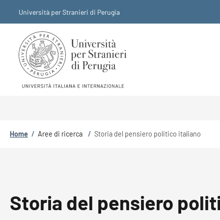
Salta al contenuto principale
Skip to footer content
Università per Stranieri di Perugia
Briciole di pane
Home
/
Aree di ricerca
/
Storia del pensiero politico italiano
Storia del pensiero polit