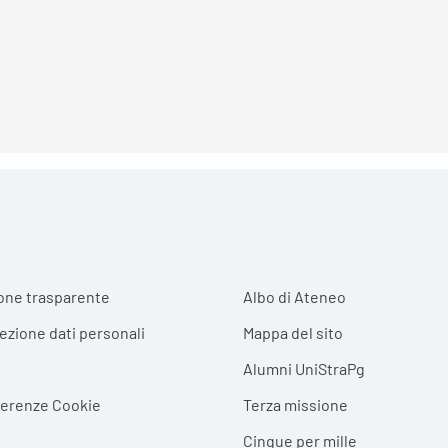
r menu
one trasparente
Albo di Ateneo
tezione dati personali
Mappa del sito
Alumni UniStraPg
ferenze Cookie
Terza missione
Cinque per mille