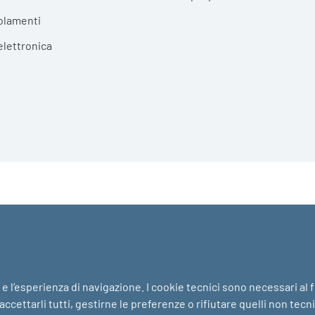
olamenti
elettronica
i e l’esperienza di navigazione. I cookie tecnici sono necessari al
ccettarli tutti, gestirne le preferenze o rifiutare quelli non tecn