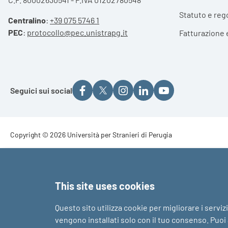
Statuto e reg
Centralino
:
+39 075 5746 1
PEC
:
protocollo@pec.unistrapg.it
Fatturazione 
Seguici sui social
Footer - Copyright
Copyright © 2026 Università per Stranieri di Perugia
Footer - Loghi
This site uses cookies
Questo sito utilizza cookie per migliorare i serviz
vengono installati solo con il tuo consenso. Puoi a