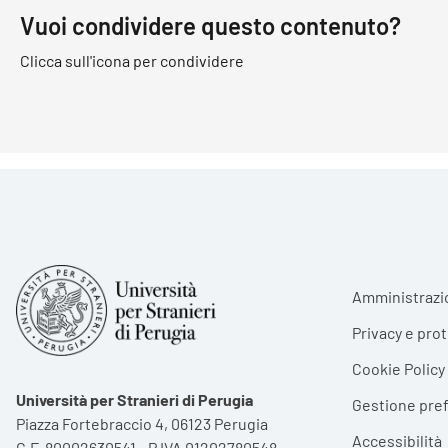
Vuoi condividere questo contenuto?
Clicca sull'icona per condividere
Foote
Amministrazi
Privacy e pro
Cookie Policy
Università per Stranieri di Perugia
Gestione pre
Piazza Fortebraccio 4, 06123 Perugia
Accessibilità
C.F. 80002630541 - P.IVA 01202780548