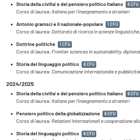
Storia della civilta' e del pensiero politico italiano
6 CFU
Corso di laurea:
Italiano per l'insegnamento a stranieri
Antonio gramsci e il nazionale-popolare
1 CFU
Corso di laurea:
Dottorato di ricerca in scienze linguistiche,
Dottrine politiche
1 CFU
Corso di laurea:
Frontier sciences in sustainability, diplom
Storia del linguaggio politico
6 CFU
Corso di laurea:
Comunicazione internazionale e pubblicita
2024/2025
Storia della civilta' e del pensiero politico italiano
6 CFU
Corso di laurea:
Italiano per l'insegnamento a stranieri
Pensiero politico della globalizzazione
6 CFU
Corso di laurea:
Relazioni internazionali e cooperazione all
Storia del linguaggio politico
6 CFU