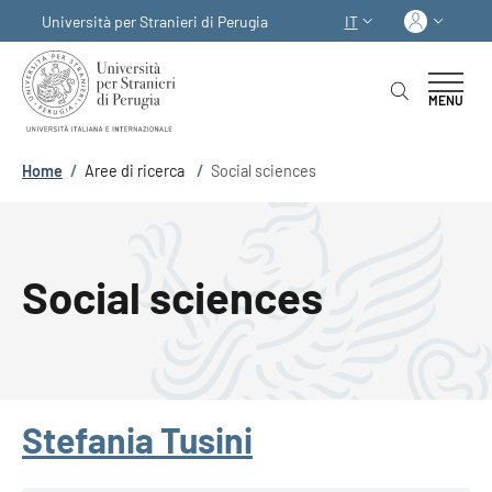
Salta al contenuto principale
Skip to footer content
Acced
Università per Stranieri di Perugia
IT
SELETTORE LINGUA:
MENU
Briciole di pane
Home
/
Aree di ricerca
/
Social sciences
Social sciences
Stefania Tusini