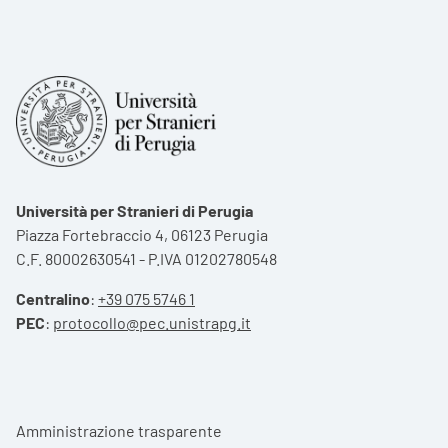
Università per Stranieri di Perugia
Piazza Fortebraccio 4, 06123 Perugia
C.F. 80002630541 - P.IVA 01202780548
Centralino
:
+39 075 5746 1
PEC
:
protocollo@pec.unistrapg.it
Footer menu
Amministrazione trasparente