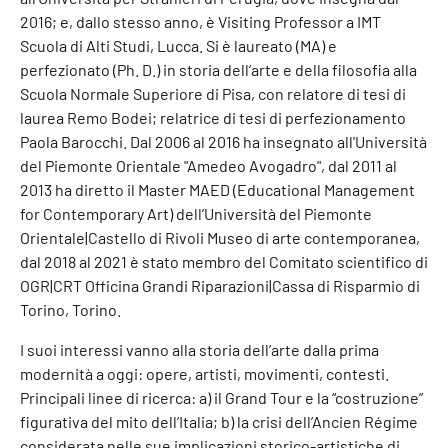
2016; e, dallo stesso anno, è Visiting Professor a IMT
Scuola di Alti Studi, Lucca. Si è laureato (MA) e
perfezionato (Ph. D.) in storia dell’arte e della filosofia alla
Scuola Normale Superiore di Pisa, con relatore di tesi di
laurea Remo Bodei; relatrice di tesi di perfezionamento
Paola Barocchi. Dal 2006 al 2016 ha insegnato all'Università
del Piemonte Orientale "Amedeo Avogadro", dal 2011 al
2013 ha diretto il Master MAED (Educational Management
for Contemporary Art) dell’Università del Piemonte
Orientale|Castello di Rivoli Museo di arte contemporanea,
dal 2018 al 2021 è stato membro del Comitato scientifico di
OGR|CRT Officina Grandi Riparazioni|Cassa di Risparmio di
Torino, Torino.
I suoi interessi vanno alla storia dell’arte dalla prima
modernità a oggi: opere, artisti, movimenti, contesti.
Principali linee di ricerca: a) il Grand Tour e la “costruzione”
figurativa del mito dell’Italia; b) la crisi dell’Ancien Régime
considerata nelle sue implicazioni storico-artistiche di