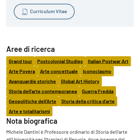
Curriculum Vitae
Aree di ricerca
Grand tour
Postcolonial Studies
Italian Postwar Art
Arte Povera
Arte concettuale
Iconoclasmo
Avanguardie storiche
Global Art History
Storia dell'arte contemporanea
Guerra Fredda
Geopolitiche dell'Arte
Storia della critica d'arte
Arte e totalitarismi
Nota biografica
Michele Dantini è Professore ordinario di Storia dell’arte
all’Università per Stranieri di Perugia, dove insegna dal