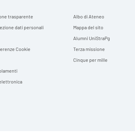
r menu
one trasparente
Albo di Ateneo
tezione dati personali
Mappa del sito
Alumni UniStraPg
ferenze Cookie
Terza missione
Cinque per mille
olamenti
elettronica