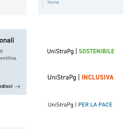
Home
ia
onali
di
entifica.
a proposito di Relazioni internazionali
ndisci