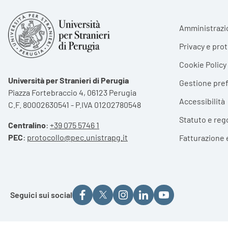
Foote
Amministrazi
Privacy e pro
Cookie Policy
Università per Stranieri di Perugia
Gestione pre
Piazza Fortebraccio 4, 06123 Perugia
Accessibilità
C.F. 80002630541 - P.IVA 01202780548
Statuto e reg
Centralino
:
+39 075 5746 1
PEC
:
protocollo@pec.unistrapg.it
Fatturazione 
Seguici sui social