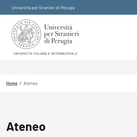
Salta al contenuto principale
Skip to footer content
Università per Stranieri di Perugia
Briciole di pane
Home
/
Ateneo
Ateneo