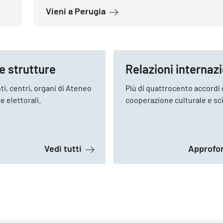
ti
a proposito di Vivere a Perug
Vieni a Perugia
e strutture
Relazioni internazi
i, centri, organi di Ateneo
Più di quattrocento accordi 
 elettorali.
cooperazione culturale e sci
 studiare alla Stranieri
a proposito di Organi e strutture
Vedi tutti
Approfo