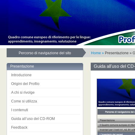
Percorso di navigazione del sito
Home »
Presentazione » Gu
Guida all'uso del CD
Presentazione
Introduzione
Origini del Profilo
A chi si rivolge
Come si utilizza
I contenuti
Guida all’uso del CD-ROM
Feedback