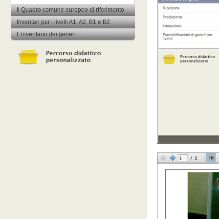
Il Quadro comune europeo di riferimento
Inventari per i livelli A1, A2, B1 e B2
L’inventario dei generi