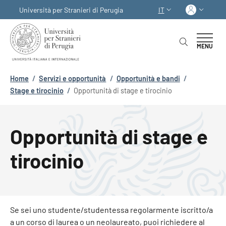
Salta al contenuto principale
Skip to footer content
Acced
Università per Stranieri di Perugia
IT
SELETTORE LINGUA:
MENU
Briciole di pane
Home
/
Servizi e opportunità
/
Opportunità e bandi
/
Stage e tirocinio
/
Opportunità di stage e tirocinio
Opportunità di stage e
tirocinio
Se sei uno studente/studentessa regolarmente iscritto/a
a un corso di laurea o un neolaureato, puoi richiedere al