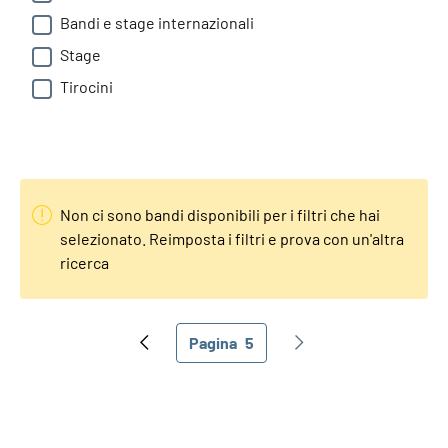
Bandi e stage internazionali
Stage
Tirocini
Non ci sono bandi disponibili per i filtri che hai
selezionato. Reimposta i filtri e prova con un'altra
ricerca
Paginazione
Pagina
5
Pagina precedente
Pagina attuale
Pagina successiva