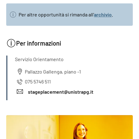
Per altre opportunità si rimanda all'
archivio
.
Per informazioni
INFORMAZIONI
Servizio Orientamento
Pallazzo Gallenga, piano -1
075 5746 511
stageplacement@unistrapg.it