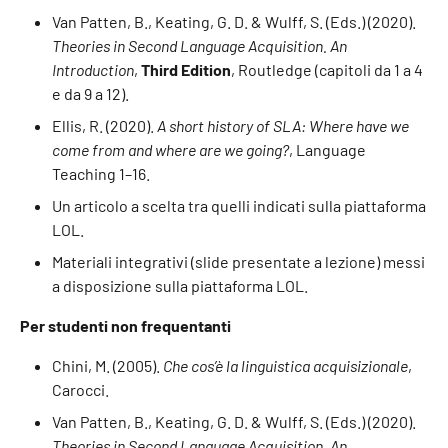
Van Patten, B., Keating, G. D. & Wulff, S. (Eds.) (2020).
Theories in Second Language Acquisition. An
Introduction
,
Third Edition
, Routledge (capitoli da 1 a 4
e da 9 a 12).
Ellis, R. (2020).
A short history of SLA: Where have we
come from and where are we going?
, Language
Teaching 1–16.
Un articolo a scelta tra quelli indicati sulla piattaforma
LOL.
Materiali integrativi (slide presentate a lezione) messi
a disposizione sulla piattaforma LOL.
Per studenti non frequentanti
Chini, M. (2005).
Che cos’è la linguistica acquisizionale
,
Carocci.
Van Patten, B., Keating, G. D. & Wulff, S. (Eds.) (2020).
Theories in Second Language Acquisition. An