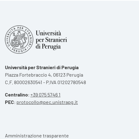
Università per Stranieri di Perugia
Piazza Fortebraccio 4, 06123 Perugia
C.F. 80002630541 - P.IVA 01202780548
Centralino
:
+39 075 5746 1
PEC
:
protocollo@pec.unistrapg.it
Footer menu
Amministrazione trasparente