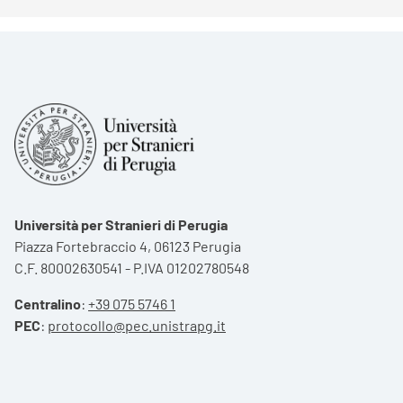
Università per Stranieri di Perugia
Piazza Fortebraccio 4, 06123 Perugia
C.F. 80002630541 - P.IVA 01202780548
Centralino
:
+39 075 5746 1
PEC
:
protocollo@pec.unistrapg.it