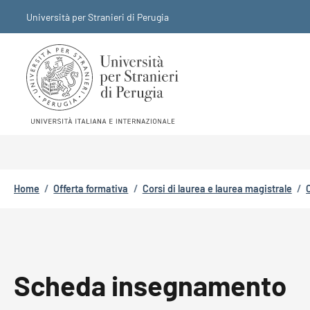
Salta al contenuto principale
Skip to footer content
Università per Stranieri di Perugia
Briciole di pane
Home
/
Offerta formativa
/
Corsi di laurea e laurea magistrale
/
Scheda insegnamento