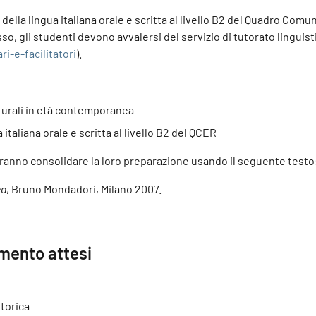
della lingua italiana orale e scritta al livello B2 del Quadro Com
so, gli studenti devono avvalersi del servizio di tutorato linguisti
i-e-facilitatori
).
turali in età contemporanea
taliana orale e scritta al livello B2 del QCER
potranno consolidare la loro preparazione usando il seguente testo
ea
, Bruno Mondadori, Milano 2007.
imento attesi
torica