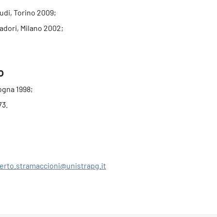
audi, Torino 2009;
adori, Milano 2002;
o
logna 1998;
73.
erto.stramaccioni@unistrapg.it