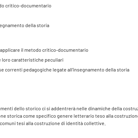
todo critico-documentario
segnamento della storia
e applicare il metodo critico-documentario
e loro caratteristiche peculiari
erse correnti pedagogiche legate all’insegnamento della storia
strumenti dello storico ci si addentrerà nelle dinamiche della costr
razione storica come specifico genere letterario teso alla costruzio
comuni tesi alla costruzione di identità collettive.