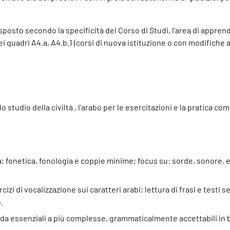
sposto secondo la specificità del Corso di Studi, l’area di appre
quadri A4.a, A4.b.1 (corsi di nuova istituzione o con modifiche al
lo studio della civiltà , l'arabo per le esercitazioni e la pratic
; fonetica, fonologia e coppie minime; focus su: sorde, sonore, en
cizi di vocalizzazione sui caratteri arabi; lettura di frasi e testi 
.
da essenziali a più complesse, grammaticalmente accettabili in b