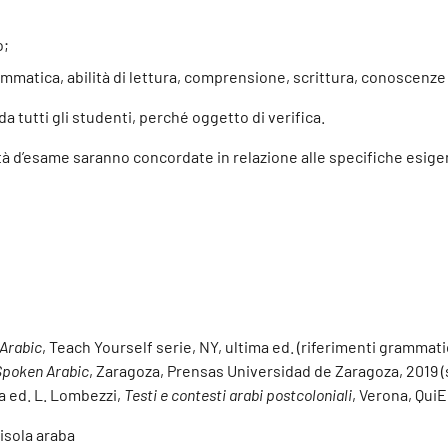
o;
atica, abilità di lettura, comprensione, scrittura, conoscenze de
a tutti gli studenti, perché oggetto di verifica.
lità d’esame saranno concordate in relazione alle specifiche esig
 Arabic
, Teach Yourself serie, NY, ultima ed. (riferimenti grammatic
Spoken Arabic
, Zaragoza, Prensas Universidad de Zaragoza, 2019 (s
ma ed. L. Lombezzi,
Testi e contesti arabi postcoloniali
, Verona, QuiE
nisola araba