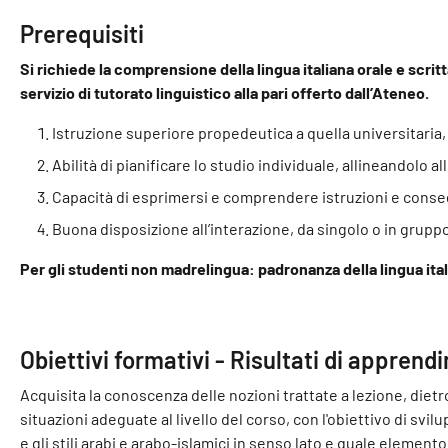
Prerequisiti
Si richiede la comprensione della lingua italiana orale e scritt
servizio di tutorato linguistico alla pari offerto dall’Ateneo.
Istruzione superiore propedeutica a quella universitaria
Abilità di pianificare lo studio individuale, allineandolo 
Capacità di esprimersi e comprendere istruzioni e consegn
Buona disposizione all’interazione, da singolo o in grupp
Per gli studenti non madrelingua: padronanza della lingua itali
Obiettivi formativi - Risultati di apprend
Acquisita la conoscenza delle nozioni trattate a lezione, diet
situazioni adeguate al livello del corso, con l'obiettivo di svilu
e gli stili arabi e arabo-islamici in senso lato e quale elemen