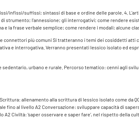
i/infissi/suffissi; sintassi di base e ordine delle parole. 4. L'art
ogo, di strumento; l'annessione; gli interrogativi; come rendere e
rma e la frase verbale semplice; come rendere i modali; alcune cla
 e connettori più comuni Si tratteranno i temi dei cosiddetti att
iva e interrogativa. Verranno presentati lessico isolato ed espr
e sedentario, urbano e rurale. Percorso tematico: cenni agli svilup
 A2 Scrittura: allenamento alla scrittura di lessico isolato come d
ale fino al livello A2 Conversazione: sviluppare capacità di sape
lo A2 Civiltà: ‘saper osservare e saper fare’, nel rispetto della cu