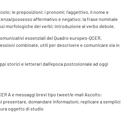
icolo; le preposizioni; i pronomi; l'aggettivo, il nome e
sistenza/possesso affermativo e negativo; la frase nominale
ssi morfologiche dei verbi; introduzione al verbo debole.
i comunicativi essenziali del Quadro europeo-QCER,
essioni combinate, utili per descrivere e comunicare sia in
pi storici e letterari dall'epoca postcoloniale ad oggi
a QCER A e messaggi brevi tipo tweet/e-mail Ascolto:
rsi presentare, domandare informazioni, replicare a semplici
ltura oggetto di studio