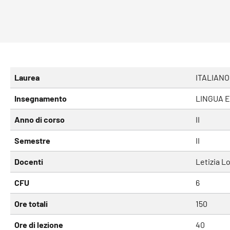
Laurea
ITALIANO
Insegnamento
LINGUA E
Anno di corso
II
Semestre
II
Docenti
Letizia L
CFU
6
Ore totali
150
Ore di lezione
40