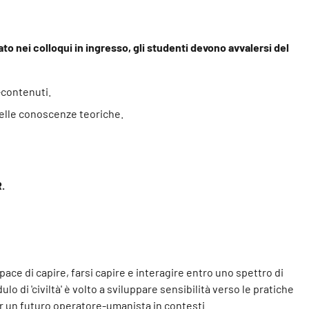
ato nei colloqui in ingresso, gli studenti devono avvalersi del
-contenuti.
 delle conoscenze teoriche.
R.
ace di capire, farsi capire e interagire entro uno spettro di
ulo di 'civiltà' è volto a sviluppare sensibilità verso le pratiche
 per un futuro operatore-umanista in contesti