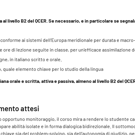
a al livello B2 del QCER. Se necessario, e in particolare se segnal
, conforme ai sistemi dell’Europa meridionale per durata e macro
alle ore di lezione seguite in classe, per un’efficace assimilazione
e, in italiano scritto e orale.
o, quale elemento chiave per lo studio della lingua
ana orale e scritta, attiva e passiva, almeno al livello B2 del QCE
imento attesi
ro opportuno monitoraggio, il corso mira a rendere lo studente cap
ppare abilità isolate e in forma dialogica bidirezionale. Il sottomod
to chiave sia del problem-solving, sia dell’autonomia di giudizio,