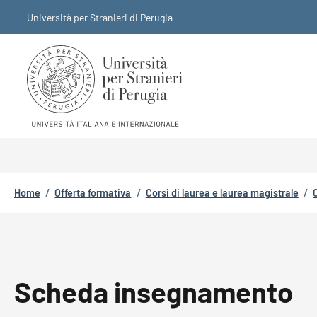
Salta al contenuto principale
Skip to footer content
Università per Stranieri di Perugia
Briciole di pane
Home
/
Offerta formativa
/
Corsi di laurea e laurea magistrale
/
Scheda insegnamento