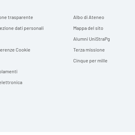
r menu
one trasparente
Albo di Ateneo
tezione dati personali
Mappa del sito
Alumni UniStraPg
ferenze Cookie
Terza missione
Cinque per mille
olamenti
elettronica