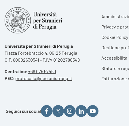
Foote
Amministrazi
Privacy e pro
Cookie Policy
Università per Stranieri di Perugia
Gestione pre
Piazza Fortebraccio 4, 06123 Perugia
Accessibilità
C.F. 80002630541 - P.IVA 01202780548
Statuto e reg
Centralino
:
+39 075 5746 1
PEC
:
protocollo@pec.unistrapg.it
Fatturazione 
Seguici sui social