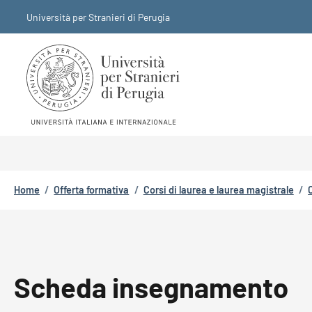
Salta al contenuto principale
Skip to footer content
Università per Stranieri di Perugia
Briciole di pane
Home
/
Offerta formativa
/
Corsi di laurea e laurea magistrale
/
Scheda insegnamento