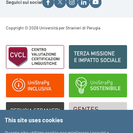
Seguici sui social
Footer - Copyright
Copyright © 2026 Università per Stranieri di Perugia
Footer - Loghi
This site uses cookies
Questo sito utilizza cookie per migliorare i servizi e