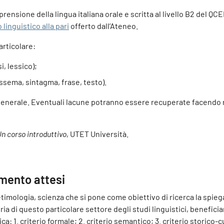
prensione della lingua italiana orale e scritta al livello B2 del QC
 linguistico alla pari
offerto dall’Ateneo.
articolare:
i, lessico);
essema, sintagma, frase, testo).
ica generale. Eventuali lacune potranno essere recuperate facendo
Un corso introduttivo
, UTET Università.
imento attesi
'etimologia, scienza che si pone come obiettivo di ricerca la spieg
ia di questo particolare settore degli studi linguistici, beneficia
1. criterio formale; 2. criterio semantico; 3. criterio storico-cul