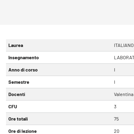
Laurea
ITALIANO
Insegnamento
LABORATO
Anno di corso
I
Semestre
I
Docenti
Valentina
CFU
3
Ore totali
75
Ore di lezione
20