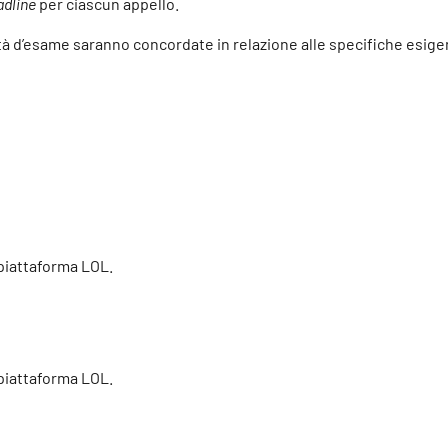
adline
per ciascun appello.
lità d’esame saranno concordate in relazione alle specifiche esig
a piattaforma LOL.
a piattaforma LOL.