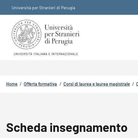
Salta al contenuto principale
Skip to footer content
Università per Stranieri di Perugia
Briciole di pane
Home
/
Offerta formativa
/
Corsi di laurea e laurea magistrale
/
Scheda insegnamento