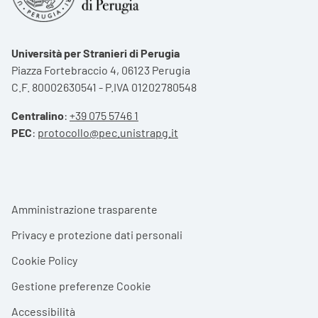
Università per Stranieri di Perugia
Piazza Fortebraccio 4, 06123 Perugia
C.F. 80002630541 - P.IVA 01202780548
Centralino
:
+39 075 5746 1
PEC
:
protocollo@pec.unistrapg.it
Footer menu
Amministrazione trasparente
Privacy e protezione dati personali
Cookie Policy
Gestione preferenze Cookie
Accessibilità