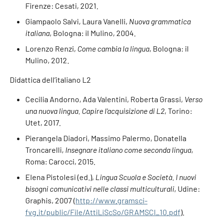
Firenze: Cesati, 2021.
Giampaolo Salvi, Laura Vanelli,
Nuova grammatica
italiana
, Bologna: il Mulino, 2004.
Lorenzo Renzi,
Come cambia la lingua
, Bologna: il
Mulino, 2012.
Didattica dell’italiano L2
Cecilia Andorno, Ada Valentini, Roberta Grassi,
Verso
una nuova lingua. Capire l'acquisizione di L2
, Torino:
Utet, 2017.
Pierangela Diadori, Massimo Palermo, Donatella
Troncarelli,
Insegnare italiano come seconda lingua
,
Roma: Carocci, 2015.
Elena Pistolesi (ed.),
Lingua Scuola e Società. I nuovi
bisogni comunicativi nelle classi multiculturali
, Udine:
Graphis, 2007 (
http://www.gramsci-
fvg.it/public/File/AttiLiScSo/GRAMSCI_10.pdf
).