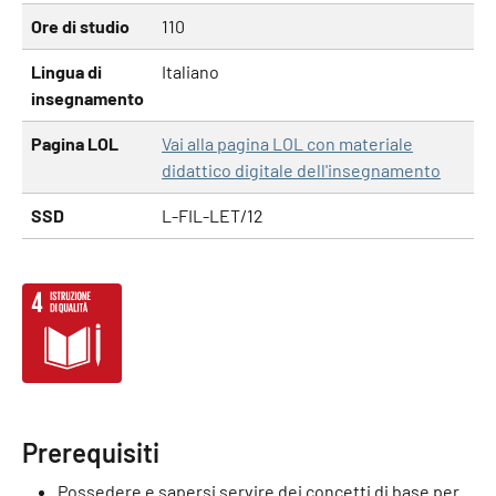
Ore di studio
110
Lingua di
Italiano
insegnamento
Pagina LOL
Vai alla pagina LOL con materiale
didattico digitale dell'insegnamento
SSD
L-FIL-LET/12
Prerequisiti
Possedere e sapersi servire dei concetti di base per