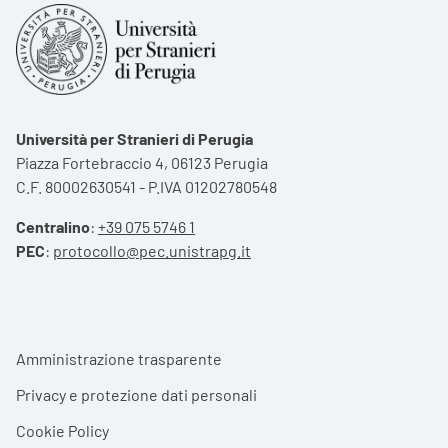
Università per Stranieri di Perugia
Piazza Fortebraccio 4, 06123 Perugia
C.F. 80002630541 - P.IVA 01202780548
Centralino
:
+39 075 5746 1
PEC
:
protocollo@pec.unistrapg.it
Footer menu
Amministrazione trasparente
Privacy e protezione dati personali
Cookie Policy