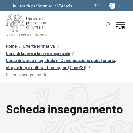
Salta al contenuto principale
Skip to footer content
Acced
Università per Stranieri di Perugia
IT
SELETTORE LINGUA:
MENU
Briciole di pane
Home
/
Offerta formativa
/
Corsi di laurea e laurea magistrale
/
Corso di laurea magistrale in Comunicazione pubblicitaria,
storytelling e cultura d'immagine (ComPSI)
/
Scheda insegnamento
Scheda insegnamento