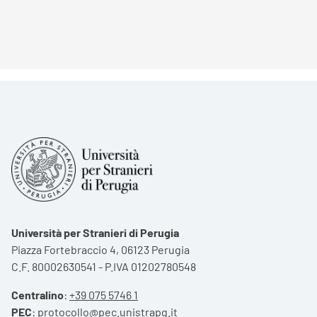
Università per Stranieri di Perugia
Piazza Fortebraccio 4, 06123 Perugia
C.F. 80002630541 - P.IVA 01202780548
Centralino
:
+39 075 5746 1
PEC
:
protocollo@pec.unistrapg.it