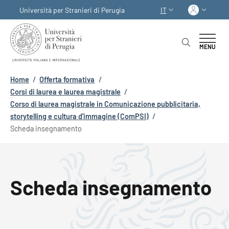
Salta al contenuto principale
Skip to footer content
Acced
Università per Stranieri di Perugia
IT
SELETTORE LINGUA:
MENU
Briciole di pane
Home
/
Offerta formativa
/
Corsi di laurea e laurea magistrale
/
Corso di laurea magistrale in Comunicazione pubblicitaria,
storytelling e cultura d'immagine (ComPSI)
/
Scheda insegnamento
Scheda insegnamento