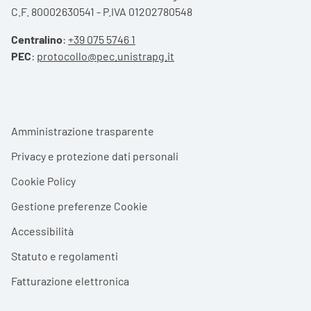
C.F. 80002630541 - P.IVA 01202780548
Centralino
:
+39 075 5746 1
PEC
:
protocollo@pec.unistrapg.it
Footer menu
Amministrazione trasparente
Privacy e protezione dati personali
Cookie Policy
Gestione preferenze Cookie
Accessibilità
Statuto e regolamenti
Fatturazione elettronica