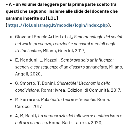
- A - un volume da leggere per la prima parte scelto tra
questi che seguono, insieme alle slide del docente che
saranno inserite su [LOL]
(
https://lol.unistrapg.it/moodle/login/index.php
):
Giovanni Boccia Artieri et al.,
Fenomenologia dei social
network: presenza, relazioni e consumi mediali degli
Italiani online
, Milano, Guerini, 2017.
E. Menduni, L. Mazzoli,
Sembrava solo un'influenza:
scenari e conseguenze di un disastro annunciato
, Milano,
Angeli, 2020.
G. Smorto, T. Bonini,
Shareable! L'economia della
condivisione
, Roma; Ivrea: Edizioni di Comunità, 2017.
M. Ferraresi,
Pubblicità: teorie e tecniche
, Roma,
Carocci, 2017.
A. M. Banti,
La democrazia dei followers: neoliberismo e
cultura di massa
, Roma-Bari : Laterza, 2020.