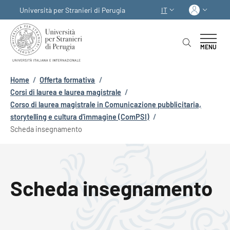
Salta al contenuto principale
Skip to footer content
Acced
Università per Stranieri di Perugia
IT
SELETTORE LINGUA:
MENU
Briciole di pane
Home
/
Offerta formativa
/
Corsi di laurea e laurea magistrale
/
Corso di laurea magistrale in Comunicazione pubblicitaria,
storytelling e cultura d'immagine (ComPSI)
/
Scheda insegnamento
Scheda insegnamento