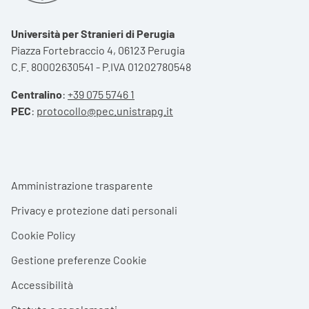
Università per Stranieri di Perugia
Piazza Fortebraccio 4, 06123 Perugia
C.F. 80002630541 - P.IVA 01202780548
Centralino
:
+39 075 5746 1
PEC
:
protocollo@pec.unistrapg.it
Footer menu
Amministrazione trasparente
Privacy e protezione dati personali
Cookie Policy
Gestione preferenze Cookie
Accessibilità