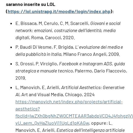
saranno inserite su LOL
(
https://lol.unistrapg.it/moodle/login/index.php
):
E. Bissaca, M. Cerulo, C. M. Scarcelli,
Giovani e social
network: emozioni, costruzione dell'identità, media
digitali
, Roma, Carocci, 2020.
P. Baudi Di Vesme, F. Brigida,
L' evoluzione dei media e
della pubblicità in Italia
, Milano Franco Angeli, 2009.
S. Grossi, P. Virciglio,
Facebook e Instagram ADS, guida
strategica e manuale tecnico
, Palermo, Dario Flaccovio,
2019.
L. Manovich, E. Arielli,
Artificial Aesthetics: Generative
AI
, Art and Visual Media, Chicago, 2024
https://manovich.net/index.php/projects/artificial-
aesthetics?
fbclid=IwZXh0bgNhZW0CMTEAAR3abdpVCD4J4fohgzjVV
vU_aem_QvHaZIuoVj11UgLd1pKAGw
, oppure: L.
Manovich, E. Arielli,
Estetica dell’intelligenza artificiale