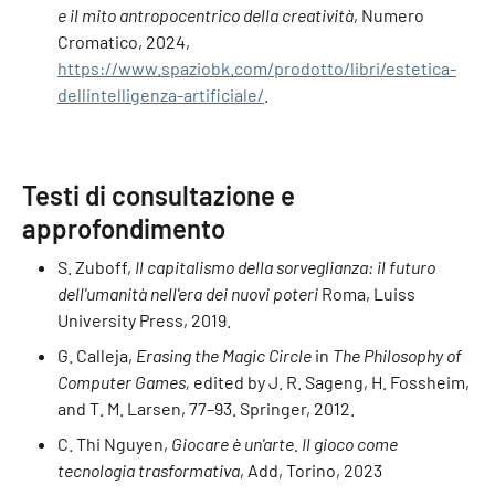
e il mito antropocentrico della creatività
, Numero
Cromatico, 2024,
https://www.spaziobk.com/prodotto/libri/estetica-
dellintelligenza-artificiale/
.
Testi di consultazione e
approfondimento
S. Zuboff,
Il capitalismo della sorveglianza: il futuro
dell'umanità nell'era dei nuovi poteri
Roma, Luiss
University Press, 2019.
G. Calleja,
Erasing the Magic Circle
in
The Philosophy of
Computer Games,
edited by J. R. Sageng, H. Fossheim,
and T. M. Larsen, 77–93. Springer, 2012.
C. Thi Nguyen,
Giocare è un'arte. Il gioco come
tecnologia trasformativa
, Add, Torino, 2023