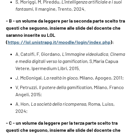
S. Moriggi, M. Pireddu,
L'intelligenza artificiale e i suoi
fantasmi
, Il margine, Trento, 2024.
- B - un volume da leggere per la seconda parte scelto tra
questi che seguono, insieme alle slide del docente che
saranno inserite su LOL
(
https://lol.unistrapg.it/moodle/login/index.php
):
A. Catolfi, F. Giordano,
L’immagine videoludica. Cinema
e media digitali verso la gamification
, S.Maria Capua
Vetere, Ipermedium Libri, 2015.
J. McGonigal,
La realtà in gioco
, Milano, Apogeo, 2011;
V. Petruzzi,
Il potere della gamification
, Milano, Franco
Angeli, 2015;
A. Hon,
La società della ricompensa
, Roma, Luiss,
2024;
- C - un volume da leggere per la terza parte scelto tra
questi che seguono, insieme alle slide del docente che