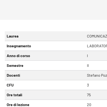
Laurea
COMUNICAZI
Insegnamento
LABORATORI
Anno di corso
I
Semestre
II
Docenti
Stefano Poz
CFU
3
Ore totali
75
Ore di lezione
20