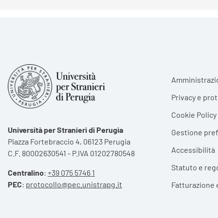
Foote
Amministrazi
Privacy e pro
Cookie Policy
Università per Stranieri di Perugia
Gestione pre
Piazza Fortebraccio 4, 06123 Perugia
Accessibilità
C.F. 80002630541 - P.IVA 01202780548
Statuto e reg
Centralino
:
+39 075 5746 1
PEC
:
protocollo@pec.unistrapg.it
Fatturazione 