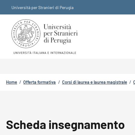
Salta al contenuto principale
Skip to footer content
Università per Stranieri di Perugia
Briciole di pane
Home
/
Offerta formativa
/
Corsi di laurea e laurea magistrale
/
Scheda insegnamento