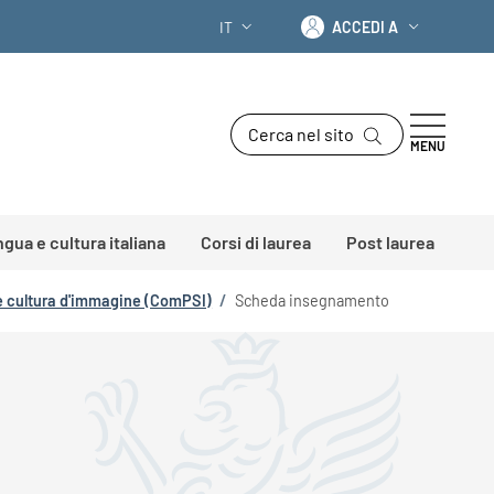
Accedi a
IT
ACCEDI A
SELETTORE LINGUA: CURRENT LANGU
Cerca nel sito
MENU
ingua e cultura italiana
Corsi di laurea
Post laurea
g e cultura d'immagine (ComPSI)
/
Scheda insegnamento