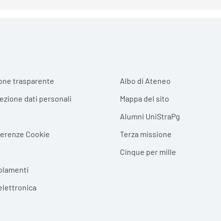
r menu
one trasparente
Albo di Ateneo
tezione dati personali
Mappa del sito
Alumni UniStraPg
ferenze Cookie
Terza missione
Cinque per mille
olamenti
elettronica