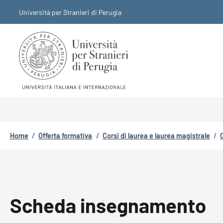
Salta al contenuto principale
Skip to footer content
Università per Stranieri di Perugia
Briciole di pane
Home
/
Offerta formativa
/
Corsi di laurea e laurea magistrale
/
Scheda insegnamento