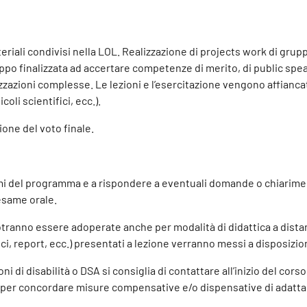
teriali condivisi nella LOL. Realizzazione di projects work di grupp
gruppo finalizzata ad accertare competenze di merito, di public sp
zzazioni complesse. Le lezioni e l’esercitazione vengono affianca
coli scientifici, ecc.).
one del voto finale.
i del programma e a rispondere a eventuali domande o chiariment
’esame orale.
potranno essere adoperate anche per modalità di didattica a dista
tifici, report, ecc.) presentati a lezione verranno messi a disposiz
ni di disabilità o DSA si consiglia di contattare all’inizio del co
t) per concordare misure compensative e/o dispensative di adatta