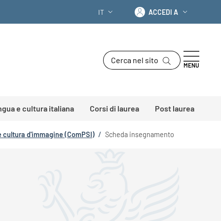
Accedi a
IT
ACCEDI A
SELETTORE LINGUA: CURRENT LANGU
Cerca nel sito
MENU
ingua e cultura italiana
Corsi di laurea
Post laurea
g e cultura d'immagine (ComPSI)
/
Scheda insegnamento