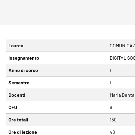
Laurea
COMUNICAZI
Insegnamento
DIGITAL SO
Anno di corso
I
Semestre
I
Docenti
Maria Denta
CFU
6
Ore totali
150
Ore di lezione
40