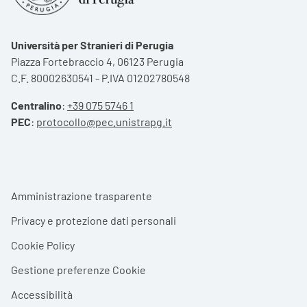
Università per Stranieri di Perugia
Piazza Fortebraccio 4, 06123 Perugia
C.F. 80002630541 - P.IVA 01202780548
Centralino
:
+39 075 5746 1
PEC
:
protocollo@pec.unistrapg.it
Footer menu
Amministrazione trasparente
Privacy e protezione dati personali
Cookie Policy
Gestione preferenze Cookie
Accessibilità