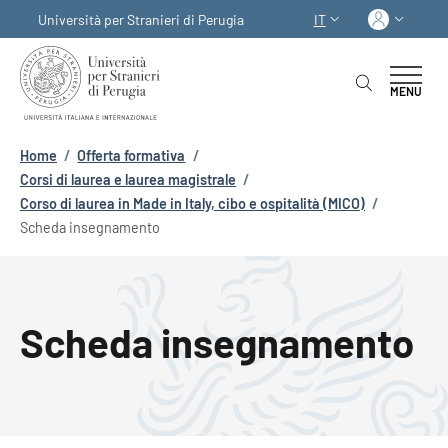
Salta al contenuto principale
Skip to footer content
Acced
Università per Stranieri di Perugia
IT
SELETTORE LINGUA:
MENU
Briciole di pane
Home
/
Offerta formativa
/
Corsi di laurea e laurea magistrale
/
Corso di laurea in Made in Italy, cibo e ospitalità (MICO)
/
Scheda insegnamento
Scheda insegnamento