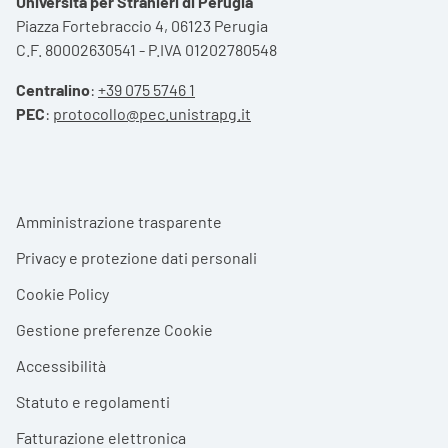
Università per Stranieri di Perugia
Piazza Fortebraccio 4, 06123 Perugia
C.F. 80002630541 - P.IVA 01202780548
Centralino
:
+39 075 5746 1
PEC
:
protocollo@pec.unistrapg.it
Footer menu
Amministrazione trasparente
Privacy e protezione dati personali
Cookie Policy
Gestione preferenze Cookie
Accessibilità
Statuto e regolamenti
Fatturazione elettronica