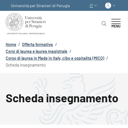
Salta al contenuto principale
Skip to footer content
Acced
Università per Stranieri di Perugia
IT
SELETTORE LINGUA:
MENU
Briciole di pane
Home
/
Offerta formativa
/
Corsi di laurea e laurea magistrale
/
Corso di laurea in Made in Italy, cibo e ospitalità (MICO)
/
Scheda insegnamento
Scheda insegnamento