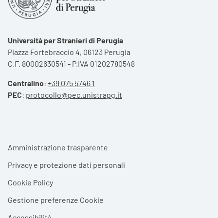
Università per Stranieri di Perugia
Piazza Fortebraccio 4, 06123 Perugia
C.F. 80002630541 - P.IVA 01202780548
Centralino
:
+39 075 5746 1
PEC
:
protocollo@pec.unistrapg.it
Footer menu
Amministrazione trasparente
Privacy e protezione dati personali
Cookie Policy
Gestione preferenze Cookie
Accessibilità