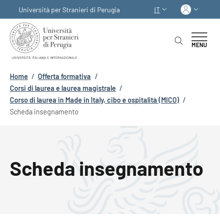
Salta al contenuto principale
Skip to footer content
Acced
Università per Stranieri di Perugia
IT
SELETTORE LINGUA:
MENU
Briciole di pane
Home
/
Offerta formativa
/
Corsi di laurea e laurea magistrale
/
Corso di laurea in Made in Italy, cibo e ospitalità (MICO)
/
Scheda insegnamento
Scheda insegnamento