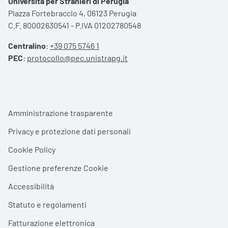
Università per Stranieri di Perugia
Piazza Fortebraccio 4, 06123 Perugia
C.F. 80002630541 - P.IVA 01202780548
Centralino
:
+39 075 5746 1
PEC
:
protocollo@pec.unistrapg.it
Footer menu
Amministrazione trasparente
Privacy e protezione dati personali
Cookie Policy
Gestione preferenze Cookie
Accessibilità
Statuto e regolamenti
Fatturazione elettronica