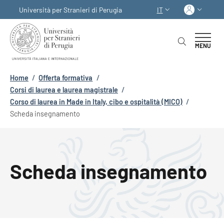
Salta al contenuto principale
Skip to footer content
Acced
Università per Stranieri di Perugia
IT
SELETTORE LINGUA:
MENU
Briciole di pane
Home
/
Offerta formativa
/
Corsi di laurea e laurea magistrale
/
Corso di laurea in Made in Italy, cibo e ospitalità (MICO)
/
Scheda insegnamento
Scheda insegnamento