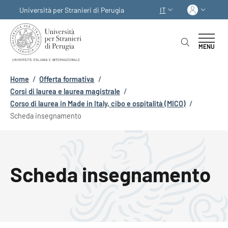
Salta al contenuto principale
Skip to footer content
Acced
Università per Stranieri di Perugia
IT
SELETTORE LINGUA:
MENU
Briciole di pane
Home
/
Offerta formativa
/
Corsi di laurea e laurea magistrale
/
Corso di laurea in Made in Italy, cibo e ospitalità (MICO)
/
Scheda insegnamento
Scheda insegnamento