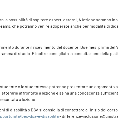
on la possibilità di ospitare esperti esterni. A lezione saranno in
 e Teams, che potranno venire adoperate anche per modalità di dida
arimento durante il ricevimento del docente. Due mesi prima dell
ramma di studio. È inoltre consigliata la consultazione della pi
me lo studente o la studentessa potranno presentare un argomento
 letterarie affrontate a lezione e se ha una conoscenza sufficient
presentato a lezione.
i di disabilità o DSA si consiglia di contattare all’inizio del cor
opportunita/bes-dsa-e-disabilita
- differenze-inclusione@unistr