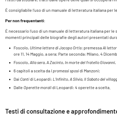
È consigliabile l’uso di un manuale di letteratura italiana per
Per non frequentanti
:
È necessario l’uso di un manuale di letteratura italiana per l
momenti principali delle biografie degli autori presentati dur
Foscolo,
Ultime lettere di Jacopo Ortis
: premessa
Al letto
ore 11, 14 Maggio, a sera; Parte seconda: Milano, 4 Dicembr
Foscolo,
Alla sera
,
A Zacinto
,
In morte del fratello Giovanni
,
6 capitoli a scelta da
I promessi sposi
di Manzoni;
Dai
Canti
di Leopardi:
L’Infinito
,
A Silvia
,
Il Sabato del villag
Dalle
Operette morali
di Leopardi: 4 operette a scelta.
Testi di consultazione e approfondiment