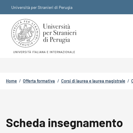
Salta al contenuto principale
Skip to footer content
Università per Stranieri di Perugia
Briciole di pane
Home
/
Offerta formativa
/
Corsi di laurea e laurea magistrale
/
Scheda insegnamento