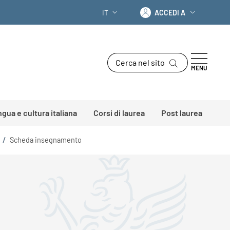
Accedi a
IT
ACCEDI A
SELETTORE LINGUA: CURRENT LANGU
Cerca nel sito
MENU
ingua e cultura italiana
Corsi di laurea
Post laurea
/
Scheda insegnamento