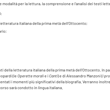
 modalità per la lettura, la comprensione e l’analisi dei testi lette
i:
etteratura italiana della prima metà dell'Ottocento;
rio;
anti della letteratura italiana della prima metà dell'Ottocento. In 
eopardi (le
Operette morali
e i
Canti
) e di Alessandro Manzoni (
I pr
tati i momenti più significativi della biografia. Verranno inoltre s
corso sarà condotto in lingua italiana.