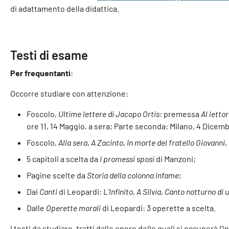
di adattamento della didattica.
Testi di esame
Per frequentanti
:
Occorre studiare con attenzione:
Foscolo,
Ultime lettere di Jacopo Ortis
: premessa
Al letto
ore 11, 14 Maggio, a sera; Parte seconda: Milano, 4 Dicembr
Foscolo,
Alla sera
,
A Zacinto
,
In morte del fratello Giovanni
,
5 capitoli a scelta da
I promessi sposi
di Manzoni;
Pagine scelte da
Storia della colonna infame
;
Dai
Canti
di Leopardi:
L’Infinito
,
A Silvia
,
Canto notturno di u
Dalle
Operette morali
di Leopardi: 3 operette a scelta.
I testi da studiare, tratti dalle opere delle quali si occuperà 