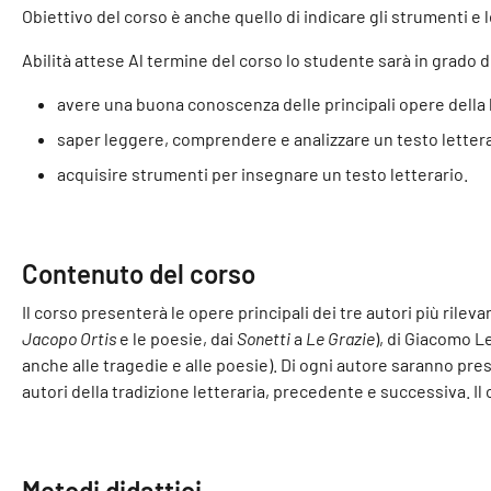
Obiettivo del corso è anche quello di indicare gli strumenti e le
Abilità attese Al termine del corso lo studente sarà in grado d
avere una buona conoscenza delle principali opere della l
saper leggere, comprendere e analizzare un testo lettera
acquisire strumenti per insegnare un testo letterario.
Contenuto del corso
Il corso presenterà le opere principali dei tre autori più rilev
Jacopo Ortis
e le poesie, dai
Sonetti
a
Le Grazie
), di Giacomo L
anche alle tragedie e alle poesie). Di ogni autore saranno presen
autori della tradizione letteraria, precedente e successiva. Il 
Metodi didattici