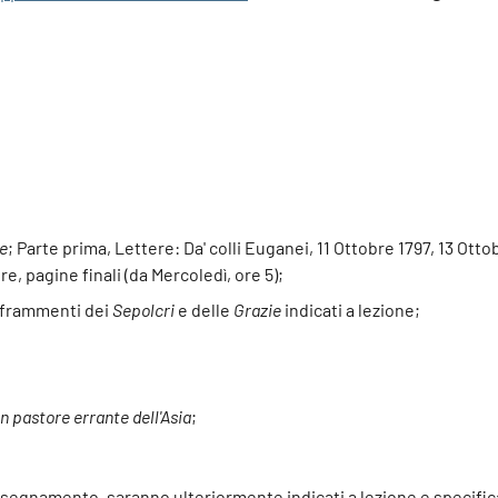
re
; Parte prima, Lettere: Da' colli Euganei, 11 Ottobre 1797, 13 Ot
e, pagine finali (da Mercoledì, ore 5);
 frammenti dei
Sepolcri
e delle
Grazie
indicati a lezione;
n pastore errante dell'Asia
;
l’insegnamento, saranno ulteriormente indicati a lezione e specific