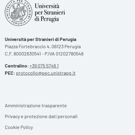
Università per Stranieri di Perugia
Piazza Fortebraccio 4, 06123 Perugia
C.F. 80002630541 - P.IVA 01202780548
Centralino
:
+39 075 5746 1
PEC
:
protocollo@pec.unistrapg.it
Footer menu
Amministrazione trasparente
Privacy e protezione dati personali
Cookie Policy