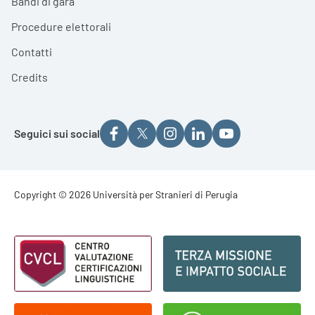
Bandi di gara
Procedure elettorali
Contatti
Credits
Seguici sui social
Footer - Copyright
Copyright © 2026 Università per Stranieri di Perugia
Footer - Loghi