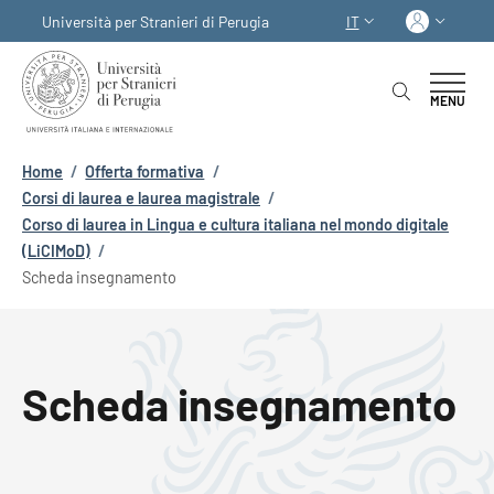
Salta al contenuto principale
Skip to footer content
Acced
Università per Stranieri di Perugia
IT
SELETTORE LINGUA:
MENU
Briciole di pane
Home
/
Offerta formativa
/
Corsi di laurea e laurea magistrale
/
Corso di laurea in Lingua e cultura italiana nel mondo digitale
(LiCIMoD)
/
Scheda insegnamento
Scheda insegnamento