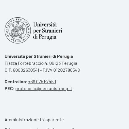
Università per Stranieri di Perugia
Piazza Fortebraccio 4, 06123 Perugia
C.F. 80002630541 - P.IVA 01202780548
Centralino
:
+39 075 5746 1
PEC
:
protocollo@pec.unistrapg.it
Footer menu
Amministrazione trasparente