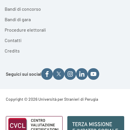
Bandi di concorso
Bandi di gara
Procedure elettorali
Contatti
Credits
Seguici sui social
Footer - Copyright
Copyright © 2026 Università per Stranieri di Perugia
Footer - Loghi