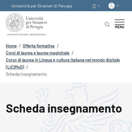
Salta al contenuto principale
Skip to footer content
Acced
Università per Stranieri di Perugia
IT
SELETTORE LINGUA:
MENU
Briciole di pane
Home
/
Offerta formativa
/
Corsi di laurea e laurea magistrale
/
Corso di laurea in Lingua e cultura italiana nel mondo digitale
(LiCIMoD)
/
Scheda insegnamento
Scheda insegnamento